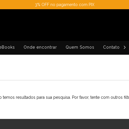
3% OFF no pagamento com PIX
eBooks
Onde encontrar
Quem Somos
Contato
 temos resultados para sua pesquisa. Por favor, tente com outros filt