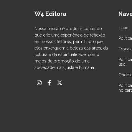
W4 Editora
Nav
Início
Nossa missão é produzir conteúdo
que crie uma experiência de reflexão
Polític
em nossos leitores, permitindo que
eles enxerguem a beleza das artes, da
Trocas
cultura e da espiritualidade, como
Políti
meios de promoção de uma
uso
sociedade mais justa e humana.
Onde e
Políti
no car