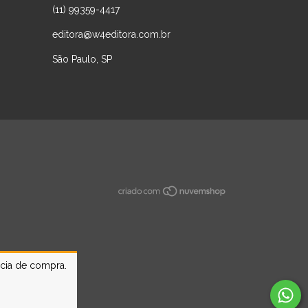
(11) 99359-4417
editora@w4editora.com.br
São Paulo, SP
ncia de compra.