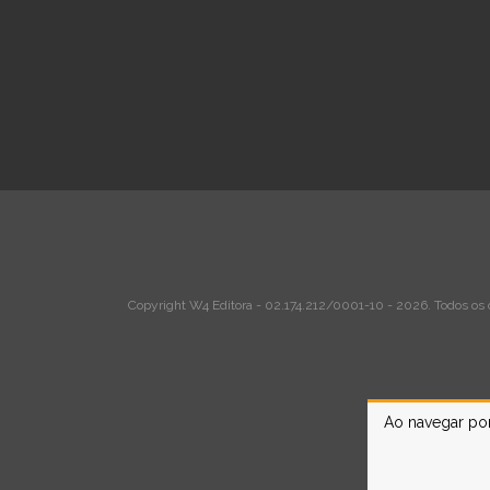
Copyright W4 Editora - 02.174.212/0001-10 - 2026. Todos os d
Ao navegar por