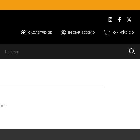
0
R$0,00
CADASTRE-SE
INICIAR SESSÃO
-
W4 Eternos
Blog
ros.